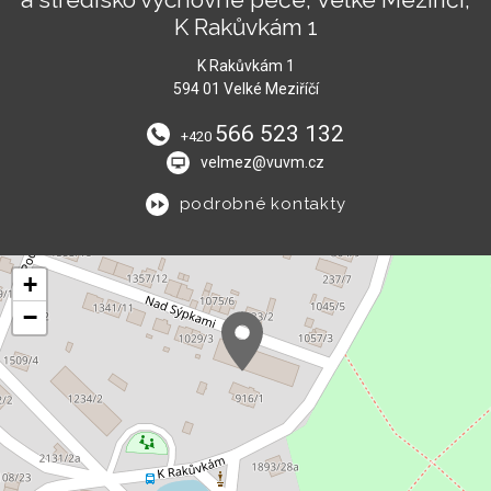
K Rakůvkám 1
K Rakůvkám 1
594 01 Velké Meziříčí
566 523 132
+420
velmez@vuvm.cz
podrobné kontakty
+
−