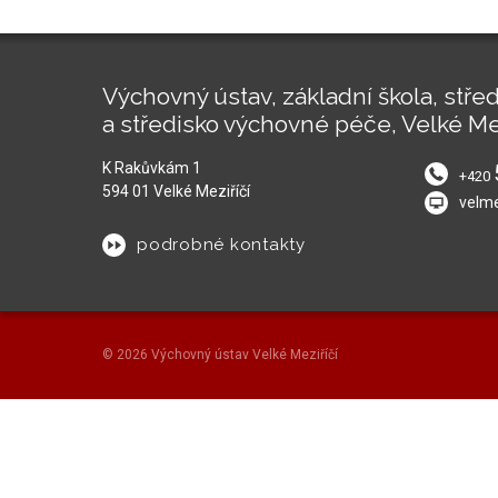
Výchovný ústav, základní škola, střed
a středisko výchovné péče, Velké Me
K Rakůvkám 1
+420
594 01 Velké Meziříčí
velm
podrobné kontakty
© 2026 Výchovný ústav Velké Meziříčí