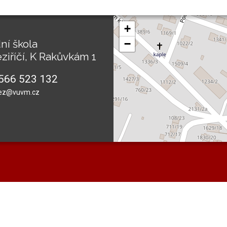
+
ní škola
−
ziříčí, K Rakůvkám 1
566 523 132
ez@vuvm.cz