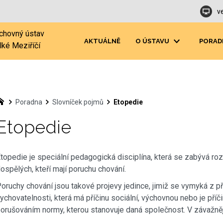
v
chovný ústav
AKTUÁLNĚ
O ÚSTAVU
PORAD
lké Meziříčí
Poradna
Slovníček pojmů
Etopedie
Etopedie
topedie je speciální pedagogická disciplína, která se zabývá ro
ospělých, kteří mají poruchu chování.
oruchy chování jsou takové projevy jedince, jimiž se vymyká z 
ychovatelnosti, která má příčinu sociální, výchovnou nebo je pří
orušováním normy, kterou stanovuje daná společnost. V závažněj