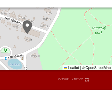
Leaflet
|
© OpenStreetMap
VYTVOŘIL XART.CZ