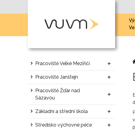
Vý
Ve
Pracoviště Velké Meziříčí
Pracoviště Janštejn
Pracoviště Žďár nad
E
Sázavou
d
Základní a střední škola
P
v
Středisko výchovné péče
p