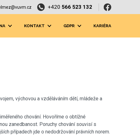
+420
566 523 132
elmez@vuvm.cz
NA
KONTAKT
GDPR
KARIÉRA
zvojem, výchovou a vzděláváním dětí, mládeže a
přiměřeného chování. Hovoříme o obtížné
činou zanedbanost. Poruchy chování souvisí s
ších případech jde o nedodržování právních norem.