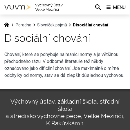
Výchovný ústav
MENU
Velké Meziříčí
Poradna
Slovníček pojmů
Disociální chování
Disociální chování
Chování, které se pohybuje na hranici normy a je většinou
přechodného rázu. V odborné literatuře též někdy
označováno jako dificilní chování. Jde maximálně o mírné
odchylky od normy, stav se dá zlepšit důslednou výchovou.
Výchovný ústav, základní škola, střední
škola
a středisko výchovné péče, Velké Meziříčí,
K Rakůvkám 1