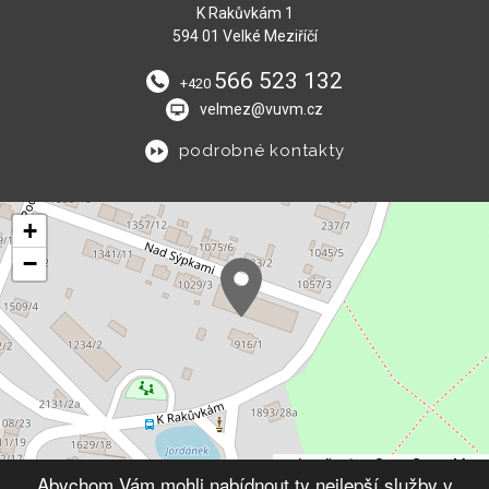
K Rakůvkám 1
594 01 Velké Meziříčí
566 523 132
+420
velmez@vuvm.cz
podrobné kontakty
+
−
Leaflet
|
© OpenStreetMap
Abychom Vám mohli nabídnout ty nejlepší služby v