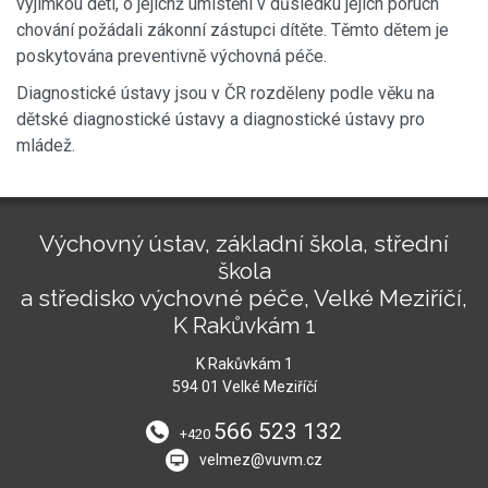
výjimkou dětí, o jejichž umístění v důsledku jejich poruch
chování požádali zákonní zástupci dítěte. Těmto dětem je
poskytována preventivně výchovná péče.
Diagnostické ústavy jsou v ČR rozděleny podle věku na
dětské diagnostické ústavy a diagnostické ústavy pro
mládež.
Výchovný ústav, základní škola, střední
škola
a středisko výchovné péče, Velké Meziříčí,
K Rakůvkám 1
K Rakůvkám 1
594 01 Velké Meziříčí
566 523 132
+420
velmez@vuvm.cz