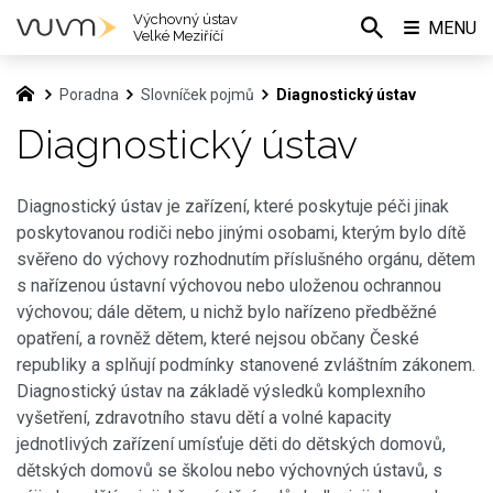
Výchovný ústav
MENU
Velké Meziříčí
Poradna
Slovníček pojmů
Diagnostický ústav
Diagnostický ústav
Diagnostický ústav je zařízení, které poskytuje péči jinak
poskytovanou rodiči nebo jinými osobami, kterým bylo dítě
svěřeno do výchovy rozhodnutím příslušného orgánu, dětem
s nařízenou ústavní výchovou nebo uloženou ochrannou
výchovou; dále dětem, u nichž bylo nařízeno předběžné
opatření, a rovněž dětem, které nejsou občany České
republiky a splňují podmínky stanovené zvláštním zákonem.
Diagnostický ústav na základě výsledků komplexního
vyšetření, zdravotního stavu dětí a volné kapacity
jednotlivých zařízení umísťuje děti do dětských domovů,
dětských domovů se školou nebo výchovných ústavů, s